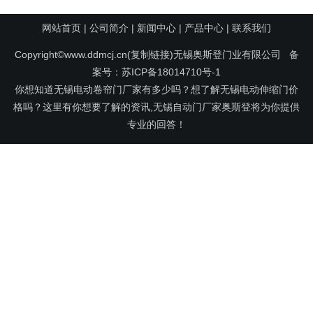
网站首页
|
公司简介
|
新闻中心
|
产品中心
|
联系我们
Copyright©www.ddmcj.cn(
复制链接
)无锡奥斯登门业有限公司 备
案号：
苏ICP备18014710号-1
你想知道无锡电动卷帘门厂家有多少吗？想了解无锡电动伸缩门价
格吗？这里有你想要了解的资讯,无锡自动门厂家奥斯登将为你提供
专业的回答！