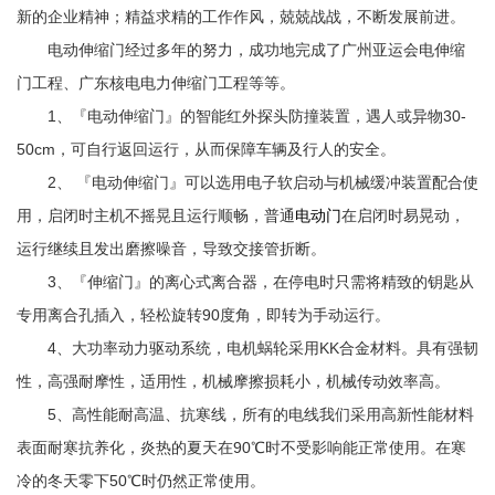
新的企业精神；精益求精的工作作风，兢兢战战，不断发展前进。
电动伸缩门经过多年的努力，成功地完成了广州亚运会电伸缩
门工程、广东核电电力伸缩门工程等等。
1、『电动伸缩门』的智能红外探头防撞装置，遇人或异物30-
50cm，可自行返回运行，从而保障车辆及行人的安全。
2、 『电动伸缩门』可以选用电子软启动与机械缓冲装置配合使
用，启闭时主机不摇晃且运行顺畅，普通
电动门
在启闭时易晃动，
运行继续且发出磨擦噪音，导致交接管折断。
3、『伸缩门』的离心式离合器，在停电时只需将精致的钥匙从
专用离合孔插入，轻松旋转90度角，即转为手动运行。
4、大功率动力驱动系统，电机蜗轮采用KK合金材料。具有强韧
性，高强耐摩性，适用性，机械摩擦损耗小，机械传动效率高。
5、高性能耐高温、抗寒线，所有的电线我们采用高新性能材料
表面耐寒抗养化，炎热的夏天在90℃时不受影响能正常使用。在寒
冷的冬天零下50℃时仍然正常使用。