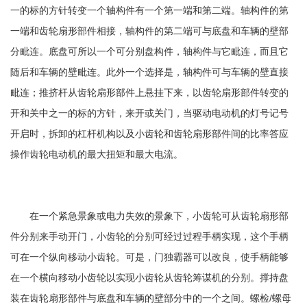
一的标的方针转变一个轴构件有一个第一端和第二端。轴构件的第
一端和齿轮扇形部件相接，轴构件的第二端可与底盘和车辆的壁部
分毗连。底盘可所以一个可分别盘构件，轴构件与它毗连，而且它
随后和车辆的壁毗连。此外一个选择是，轴构件可与车辆的壁直接
毗连；推挤杆从齿轮扇形部件上悬挂下来，以齿轮扇形部件转变的
开和关中之一的标的方针，来开或关门，当驱动电动机的灯号记号
开启时，拆卸的杠杆机构以及小齿轮和齿轮扇形部件间的比率答应
操作齿轮电动机的最大扭矩和最大电流。
在一个紧急景象或电力失效的景象下，小齿轮可从齿轮扇形部
件分别来手动开门，小齿轮的分别可经过过程手柄实现，这个手柄
可在一个纵向移动小齿轮。可是，门独霸器可以改良，使手柄能够
在一个横向移动小齿轮以实现小齿轮从齿轮筹谋机的分别。撑持盘
装在齿轮扇形部件与底盘和车辆的壁部分中的一个之间。螺检/螺母