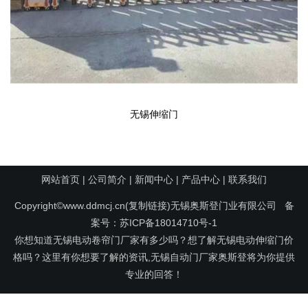
无锡伸缩门
网站首页
|
公司简介
|
新闻中心
|
产品中心
|
联系我们
Copyright©www.ddmcj.cn(
复制链接
)无锡奥斯登门业有限公司 备
案号：
苏ICP备18014710号-1
你想知道无锡电动卷帘门厂家有多少吗？想了解无锡电动伸缩门价
格吗？这里有你想要了解的资讯,无锡自动门厂家奥斯登将为你提供
专业的回答！