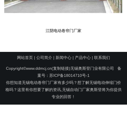
江阴电动卷帘门厂家
网站首页
|
公司简介
|
新闻中心
|
产品中心
|
联系我们
Copyright©www.ddmcj.cn(
复制链接
)无锡奥斯登门业有限公司 备
案号：
苏ICP备18014710号-1
你想知道无锡电动卷帘门厂家有多少吗？想了解无锡电动伸缩门价
格吗？这里有你想要了解的资讯,无锡自动门厂家奥斯登将为你提供
专业的回答！