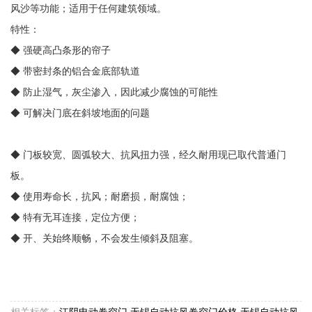
风沙等功能；适用于任何建筑领域。
特性：
◆ 强硬高凸条形的帘子
◆ 带密封条的铝合金底部轨道
◆ 防止湿气，灰尘渗入，因此减少腐蚀的可能性
◆ 可解决门底在斜坡地面的问题
◆
门板较宽、圆弧较大、抗风扭力强，经久耐用现已取代普通门
板。
◆
使用寿命长，抗风；耐磨损，耐腐蚀；
◆
特有无耳连接，定位方便；
◆
开、关始终顺畅，不会发生倾斜及阻塞。
相关标签：
江阴电动卷帘门
,
无锡自动抗风卷帘门价格
,
无锡自动抗风