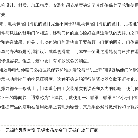
结构设计、材质、加工精度、安装和调节精度决定了其维修保养要求和使
有关。
来，电动伸缩门滑轨的设计完全不同于非电动伸缩门滑轨的设计。后者通常
接件与悬挂的移动门体相连，移动门体的重心恰好在两道滑轨的支撑力之间
性和静音效果。但是，电动伸缩门的滑轨由于要兼顾与门框的固定、门体
简单的办法就是将滑轨设计成单侧滑道，门体在一侧通过滑轮侧向吊挂在
维修也容易。但是，这种设计有许多致命的弱点。
用这种电动伸缩门必须注意保养和维护滑轮与导轨上部间隙容易使门体滑
注意电动伸缩门的抗风压强度。这种不稳定的运行使驱动器负载不断变化
支撑力都在一条线上，门体重心由于安装精度的误差和风力的影响．使门
体下部的导向块，通常称为"止摆块"，就使用一种轴承，轴承直径小于门
种侧摆产生的震动在使用效果上表现为噪音，其后果必然导致滑轮和导轨
签：
无锡抗风卷帘窗
,
无锡水晶卷帘门
,
无锡自动门厂家
,