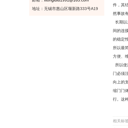
邮箱：
xionglulu1991@163.com
件，其
地址：无锡市惠山区堰新路333号A19
然事故
长期以
间的连
的稳定
所以最
方便、
所以使
门必须
向上的
缩门门
行。这
相关标